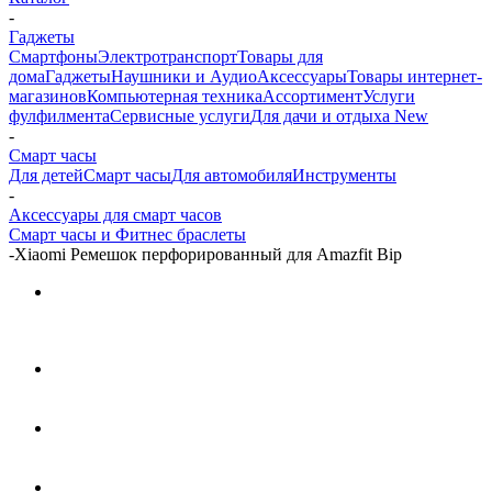
-
Гаджеты
Смартфоны
Электротранспорт
Товары для
дома
Гаджеты
Наушники и Аудио
Аксессуары
Товары интернет-
магазинов
Компьютерная техника
Ассортимент
Услуги
фулфилмента
Сервисные услуги
Для дачи и отдыха New
-
Смарт часы
Для детей
Смарт часы
Для автомобиля
Инструменты
-
Аксессуары для смарт часов
Смарт часы и Фитнес браслеты
-
Xiaomi Ремешок перфорированный для Amazfit Bip