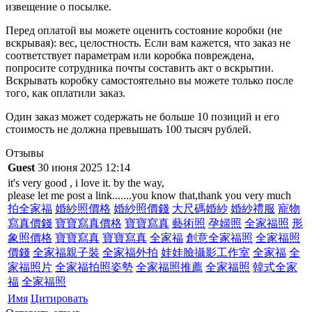
извещение о посылке.
Перед оплатой вы можете оценить состояние коробки (не
вскрывая): вес, целостность. Если вам кажется, что заказ не
соответствует параметрам или коробка повреждена,
попросите сотрудника почты составить акт о вскрытии.
Вскрывать коробку самостоятельно вы можете только после
того, как оплатили заказ.
Один заказ может содержать не больше 10 позиций и его
стоимость не должна превышать 100 тысяч рублей.
Отзывы
Guest
30 июня 2025 12:14
it's very good , i love it. by the way,
please let me post a link.......you know that,thank you very much
拍全家福
婚紗照價格
婚紗照價錢
大尺碼婚紗
婚紗禮服
寵物
寫真價錢
寶寶寫真價格
寶寶寫真
藝術照
孕婦照
全家福照
形
象照價格
寶寶寫真
寶寶寫真
全家福
創意全家福照
全家福照
價錢
全家福親子裝
全家福外拍
娃娃臉攝影工作室
全家福
全
家福照片
全家福拍照姿勢
全家福照推薦
全家福照
韓式全家
福
全家福照
Имя
Цитировать