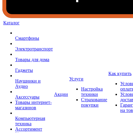
Каталог
Смартфоны
Электротранспорт
Товары для дома
Гаджеты
Как купить
Услуги
Наушники и
Услов
Аудио
Настройка
оплат
Акции
техники
Услов
Аксессуары
Страхование
доста
Товары интернет-
покупки
Гаран
магазинов
на то
Компьютерная
техника
Ассортимент