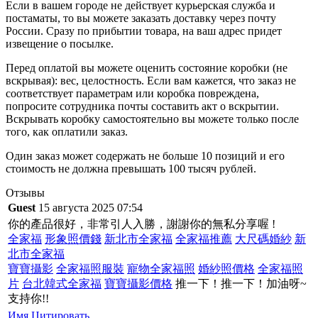
Если в вашем городе не действует курьерская служба и
постаматы, то вы можете заказать доставку через почту
России. Сразу по прибытии товара, на ваш адрес придет
извещение о посылке.
Перед оплатой вы можете оценить состояние коробки (не
вскрывая): вес, целостность. Если вам кажется, что заказ не
соответствует параметрам или коробка повреждена,
попросите сотрудника почты составить акт о вскрытии.
Вскрывать коробку самостоятельно вы можете только после
того, как оплатили заказ.
Один заказ может содержать не больше 10 позиций и его
стоимость не должна превышать 100 тысяч рублей.
Отзывы
Guest
15 августа 2025 07:54
你的產品很好，非常引人入勝，謝謝你的無私分享喔 !
全家福
形象照價錢
新北市全家福
全家福推薦
大尺碼婚紗
新
北市全家福
寶寶攝影
全家福照服裝
寵物全家福照
婚紗照價格
全家福照
片
台北韓式全家福
寶寶攝影價格
推一下！推一下！加油呀~
支持你!!
Имя
Цитировать