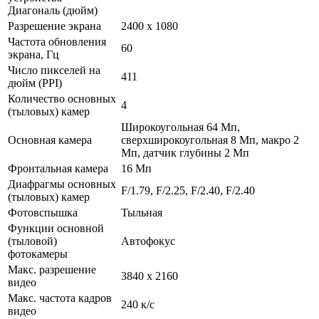
Диагональ (дюйм)
Разрешение экрана
2400 х 1080
Частота обновления
60
экрана, Гц
Число пикселей на
411
дюйм (PPI)
Количество основных
4
(тыловых) камер
Широкоугольная 64 Мп,
Основная камера
сверхширокоугольная 8 Мп, макро 2
Мп, датчик глубины 2 Мп
Фронтальная камера
16 Мп
Диафрагмы основных
F/1.79, F/2.25, F/2.40, F/2.40
(тыловых) камер
Фотовспышка
Тыльная
Функции основной
(тыловой)
Автофокус
фотокамеры
Макс. разрешение
3840 x 2160
видео
Макс. частота кадров
240 к/с
видео