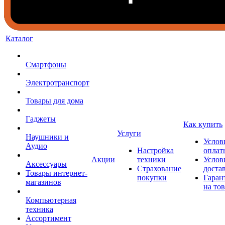
Каталог
Смартфоны
Электротранспорт
Товары для дома
Гаджеты
Как купить
Услуги
Наушники и
Услов
Аудио
Настройка
оплат
Акции
техники
Услов
Аксессуары
Страхование
доста
Товары интернет-
покупки
Гаран
магазинов
на то
Компьютерная
техника
Ассортимент