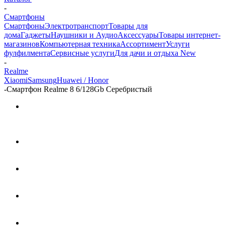
-
Смартфоны
Смартфоны
Электротранспорт
Товары для
дома
Гаджеты
Наушники и Аудио
Аксессуары
Товары интернет-
магазинов
Компьютерная техника
Ассортимент
Услуги
фулфилмента
Сервисные услуги
Для дачи и отдыха New
-
Realme
Xiaomi
Samsung
Huawei / Honor
-
Смартфон Realme 8 6/128Gb Серебристый