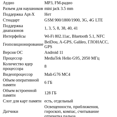
Аудио
MP3, FM-радио
Разъем для наушников
mini jack 3.5 mm
Поддержка Apt-X
Нет
Стнадарт
GSM 900/1800/1900, 3G, 4G LTE
Поддержка
1, 3, 5, 8, 38, 40, 41
диапазонов
Интерфейсы
Wi-Fi 802.11ac, Bluetooth 5.1, NFC
BeiDou, A-GPS, Galileo, ГЛОНАСС,
Геопозиционирование
GPS
Версия ОС
Android 11
Процессор
MediaTek Helio G95, 2050 МГц
Количество ядер
8
процессора
Видеопроцессор
Mali-G76 MC4
Объем оперативной
6 ГБ
памяти
Объем встроенной
128 ГБ
памяти
Слот для карт памяти
есть, отдельный
Освещенности, приближения,
Датчики
гироскоп, компас, считывание
отпечатка пальца