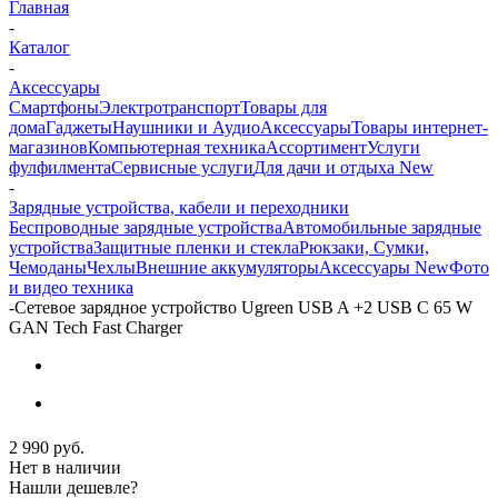
Главная
-
Каталог
-
Аксессуары
Смартфоны
Электротранспорт
Товары для
дома
Гаджеты
Наушники и Аудио
Аксессуары
Товары интернет-
магазинов
Компьютерная техника
Ассортимент
Услуги
фулфилмента
Сервисные услуги
Для дачи и отдыха New
-
Зарядные устройства, кабели и переходники
Беспроводные зарядные устройства
Автомобильные зарядные
устройства
Защитные пленки и стекла
Рюкзаки, Сумки,
Чемоданы
Чехлы
Внешние аккумуляторы
Аксессуары New
Фото
и видео техника
-
Сетевое зарядное устройство Ugreen USB A +2 USB C 65 W
GAN Tech Fast Charger
2 990
руб.
Нет в наличии
Нашли дешевле?