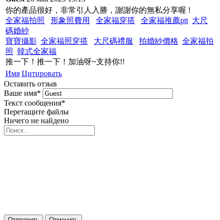
你的產品很好，非常引人入勝，謝謝你的無私分享喔 !
全家福拍照
形象照費用
全家福穿搭
全家福推薦ptt
大尺
碼婚紗
寶寶攝影
全家福照穿搭
大尺碼禮服
拍婚紗價格
全家福拍
照
韓式全家福
推一下！推一下！加油呀~支持你!!
Имя
Цитировать
Оставить отзыв
Ваше имя
*
Текст сообщения
*
Перетащите файлы
Ничего не найдено
Отправить
Отменить