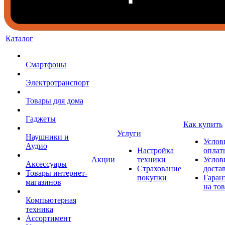
Каталог
Смартфоны
Электротранспорт
Товары для дома
Гаджеты
Как купить
Услуги
Наушники и
Услов
Аудио
Настройка
оплат
Акции
техники
Услов
Аксессуары
Страхование
доста
Товары интернет-
покупки
Гаран
магазинов
на то
Компьютерная
техника
Ассортимент