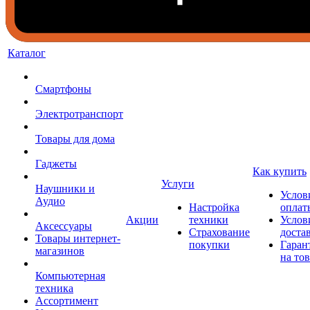
Каталог
Смартфоны
Электротранспорт
Товары для дома
Гаджеты
Как купить
Услуги
Наушники и
Услов
Аудио
Настройка
оплат
Акции
техники
Услов
Аксессуары
Страхование
доста
Товары интернет-
покупки
Гаран
магазинов
на то
Компьютерная
техника
Ассортимент