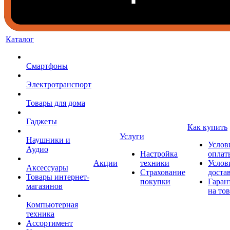
Каталог
Смартфоны
Электротранспорт
Товары для дома
Гаджеты
Как купить
Услуги
Наушники и
Услов
Аудио
Настройка
оплат
Акции
техники
Услов
Аксессуары
Страхование
доста
Товары интернет-
покупки
Гаран
магазинов
на то
Компьютерная
техника
Ассортимент