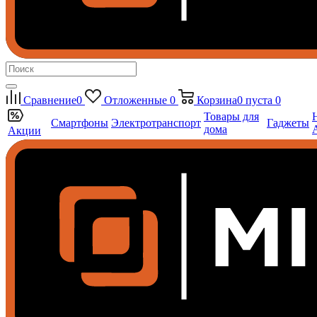
Сравнение
0
Отложенные
0
Корзина
0
пуста
0
Товары для
Смартфоны
Электротранспорт
Гаджеты
дома
Акции