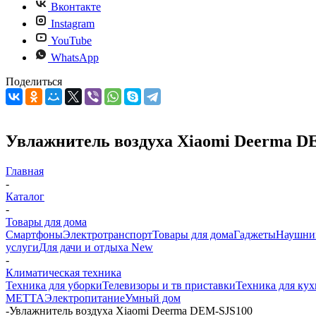
Вконтакте
Instagram
YouTube
WhatsApp
Поделиться
Увлажнитель воздуха Xiaomi Deerma D
Главная
-
Каталог
-
Товары для дома
Смартфоны
Электротранспорт
Товары для дома
Гаджеты
Наушни
услуги
Для дачи и отдыха New
-
Климатическая техника
Техника для уборки
Телевизоры и тв приставки
Техника для ку
METTA
Электропитание
Умный дом
-
Увлажнитель воздуха Xiaomi Deerma DEM-SJS100