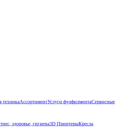
 техника
Ассортимент
Услуги фулфилмента
Сервисные
тнес, здоровье, гигиена
3D Принтеры
Кресла