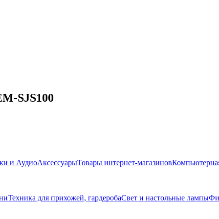
EM-SJS100
ки и Аудио
Аксессуары
Товары интернет-магазинов
Компьютерная
хни
Техника для прихожей, гардероба
Свет и настольные лампы
Фи