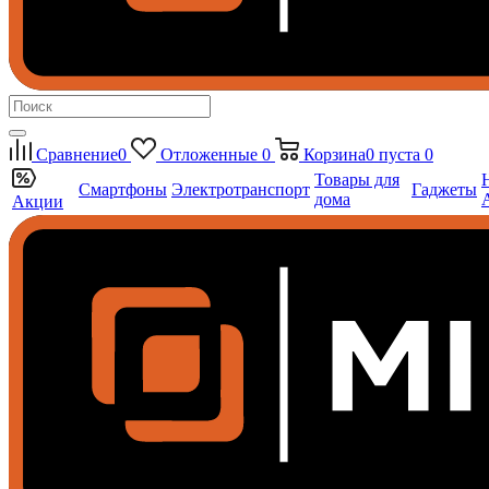
Сравнение
0
Отложенные
0
Корзина
0
пуста
0
Товары для
Смартфоны
Электротранспорт
Гаджеты
дома
Акции