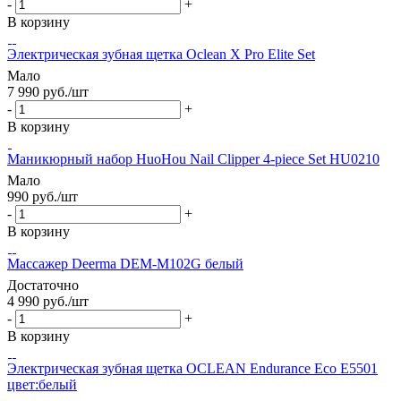
-
+
В корзину
Электрическая зубная щетка Oclean X Pro Elite Set
Мало
7 990
руб.
/шт
-
+
В корзину
Маникюрный набор HuoHou Nail Clipper 4-piece Set HU0210
Мало
990
руб.
/шт
-
+
В корзину
Массажер Deerma DEM-M102G белый
Достаточно
4 990
руб.
/шт
-
+
В корзину
Электрическая зубная щетка OCLEAN Endurance Eco E5501
цвет:белый