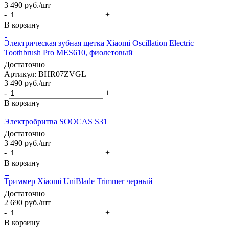
3 490
руб.
/шт
-
+
В корзину
Электрическая зубная щетка Xiaomi Oscillation Electric
Toothbrush Pro MES610, фиолетовый
Достаточно
Артикул: BHR07ZVGL
3 490
руб.
/шт
-
+
В корзину
Электробритва SOOCAS S31
Достаточно
3 490
руб.
/шт
-
+
В корзину
Триммер Xiaomi UniBlade Trimmer черный
Достаточно
2 690
руб.
/шт
-
+
В корзину