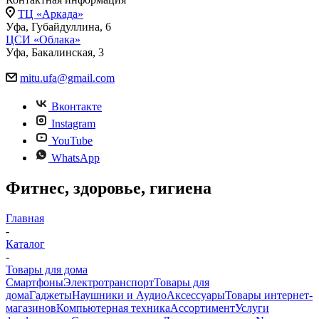
ТЦ «Аркада»
Уфа, Губайдуллина, 6
ЦСИ «Облака»
Уфа, Бакалинская, 3
mitu.ufa@gmail.com
Вконтакте
Instagram
YouTube
WhatsApp
Фитнес, здоровье, гигиена
Главная
-
Каталог
-
Товары для дома
Смартфоны
Электротранспорт
Товары для
дома
Гаджеты
Наушники и Аудио
Аксессуары
Товары интернет-
магазинов
Компьютерная техника
Ассортимент
Услуги