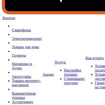
Каталог
Смартфоны
Электротранспорт
Товары для дома
Гаджеты
Как купить
Услуги
Наушники и
Услов
Аудио
Настройка
оплат
Акции
техники
Услов
Аксессуары
Страхование
доста
Товары интернет-
покупки
Гаран
магазинов
на то
Компьютерная
техника
Ассортимент