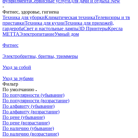
фулфилмента
Сервисные услуги
Для дачи и отдыха New
-
Фитнес, здоровье, гигиена
Техника для уборки
Климатическая техника
Телевизоры и тв
приставки
Техника для кухни
Техника для прихожей,
гардероба
Свет и настольные лампы
3D Принтеры
Кресла
METTA
Электропитание
Умный дом
Фитнес
Электробритвы, бритвы, триммеры
Уход за собой
Уход за зубами
Фильтр
По умолчанию
По популярности (убывание)
По популярности (возрастание)
По алфавиту (убывание)
По алфавиту (возрастание)
По цене (убывание)
По цене (возрастание)
По наличию (убывание)
По наличию (возрастание)