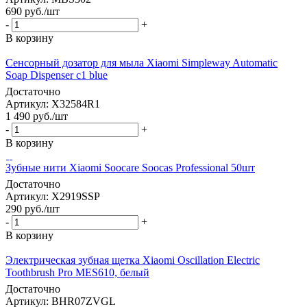
690
руб.
/шт
-
+
В корзину
Сенсорный дозатор для мыла Xiaomi Simpleway Automatic
Soap Dispenser c1 blue
Достаточно
Артикул: X32584R1
1 490
руб.
/шт
-
+
В корзину
Зубные нити Xiaomi Soocare Soocas Professional 50шт
Достаточно
Артикул: X2919SSP
290
руб.
/шт
-
+
В корзину
Электрическая зубная щетка Xiaomi Oscillation Electric
Toothbrush Pro MES610, белый
Достаточно
Артикул: BHR07ZVGL