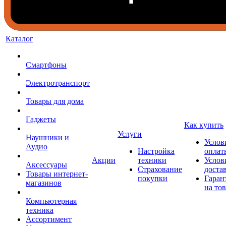
Каталог
Смартфоны
Электротранспорт
Товары для дома
Гаджеты
Как купить
Услуги
Наушники и
Услов
Аудио
Настройка
оплат
Акции
техники
Услов
Аксессуары
Страхование
доста
Товары интернет-
покупки
Гаран
магазинов
на то
Компьютерная
техника
Ассортимент