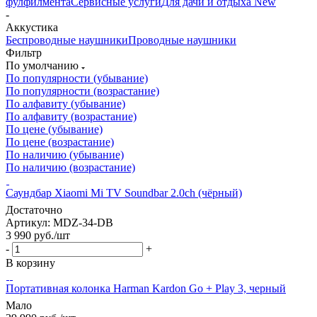
фулфилмента
Сервисные услуги
Для дачи и отдыха New
-
Аккустика
Беспроводные наушники
Проводные наушники
Фильтр
По умолчанию
По популярности (убывание)
По популярности (возрастание)
По алфавиту (убывание)
По алфавиту (возрастание)
По цене (убывание)
По цене (возрастание)
По наличию (убывание)
По наличию (возрастание)
Саундбар Xiaomi Mi TV Soundbar 2.0ch (чёрный)
Достаточно
Артикул: MDZ-34-DB
3 990
руб.
/шт
-
+
В корзину
Портативная колонка Harman Kardon Go + Play 3, черный
Мало