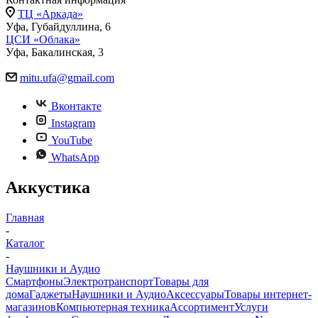
ТЦ «Аркада»
Уфа, Губайдуллина, 6
ЦСИ «Облака»
Уфа, Бакалинская, 3
mitu.ufa@gmail.com
Вконтакте
Instagram
YouTube
WhatsApp
Аккустика
Главная
-
Каталог
-
Наушники и Аудио
Смартфоны
Электротранспорт
Товары для
дома
Гаджеты
Наушники и Аудио
Аксессуары
Товары интернет-
магазинов
Компьютерная техника
Ассортимент
Услуги